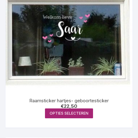
Raamsticker hartjes- geboortesticker
€
22,50
Dit
OPTIES SELECTEREN
product
heeft
meerdere