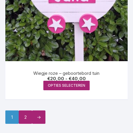
Wiegje roze – geboortebord tuin
Prijsklasse:
€
20,00
-
€
40,00
€20,00
Dit
OPTIES SELECTEREN
tot
product
€40,00
heeft
meerdere
variaties.
1
2
→
Deze
optie