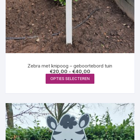
Zebra met knipoog – geboortebord tuin
Prijsklasse:
€
20,00
-
€
40,00
€20,00
Dit
OPTIES SELECTEREN
tot
product
€40,00
heeft
meerdere
variaties.
Deze
optie
kan
gekozen