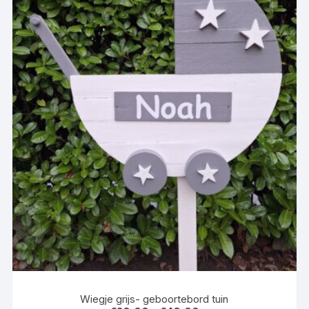
op
de
productpagina
Wiegje grijs- geboortebord tuin