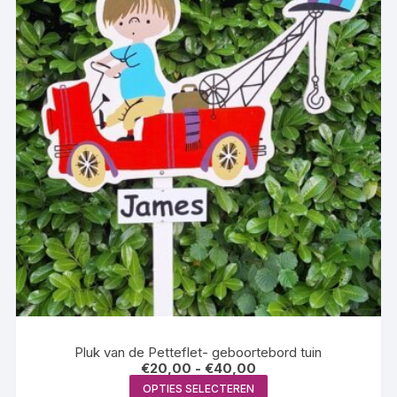
productpagina
Pluk van de Petteflet- geboortebord tuin
Prijsklasse:
€
20,00
-
€
40,00
€20,00
Dit
OPTIES SELECTEREN
tot