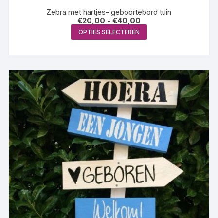
Zebra met hartjes- geboortebord tuin
Prijsklasse:
€
20,00
-
€
40,00
€20,00
Dit
OPTIES SELECTEREN
tot
product
€40,00
heeft
meerdere
variaties.
Deze
optie
kan
gekozen
worden
op
de
productpagina