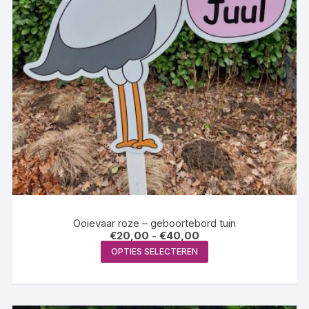
Ooievaar roze – geboortebord tuin
Prijsklasse:
€
20,00
-
€
40,00
€20,00
Dit
OPTIES SELECTEREN
tot
product
€40,00
heeft
meerdere