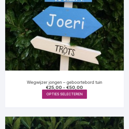
Wegwijzer jongen – geboortebord tuin
Prijsklasse:
€
25,00
-
€
50,00
€25,00
Dit
OPTIES SELECTEREN
tot
product
€50,00
heeft
meerdere
variaties.
Deze